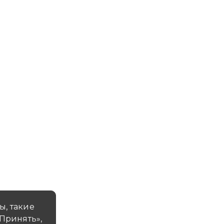
ВЫПИСКА ИЗ РЕЕСТРА ЛИЦЕНЗИЙ
ПОЛИТИКА КОНФИДЕНЦИАЛЬНОСТИ
ы, такие
«Принять»,