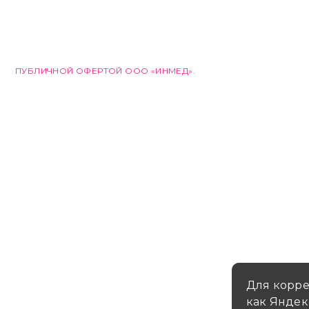
© 2026 ООО «ИНМЕД». ВСЕ ПРАВА ЗАЩИЩЕНЫ. МАТЕРИАЛЫ 
ХАРАКТЕР. УСЛОВИЯ ПРОДАЖИ ТОВАРОВ ОПРЕДЕЛЯЮТСЯ
ПУБЛИЧНОЙ ОФЕРТОЙ ООО «ИНМЕД».
Для корре
как Яндек