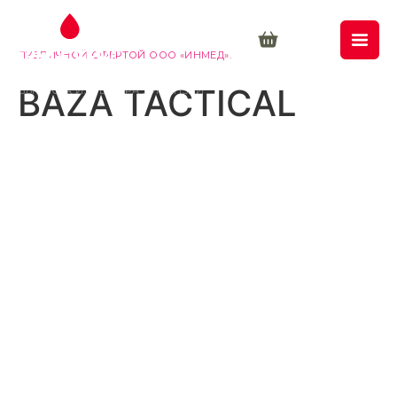
© 2026 ООО «ИНМЕД». ВСЕ ПРАВА ЗАЩИЩЕНЫ. МАТЕРИАЛЫ
САЙТА НОСЯТ ИНФОРМАЦИОННЫЙ ХАРАКТЕР. УСЛОВИЯ
ПРОДАЖИ ТОВАРОВ ОПРЕДЕЛЯЮТСЯ
ПУБЛИЧНОЙ ОФЕРТОЙ ООО «ИНМЕД».
BAZA TACTICAL
ВЫПИСКА ИЗ РЕЕСТРА ЛИЦЕНЗИЙ
ПОЛИТИКА КОНФИДЕНЦИАЛЬНОСТИ