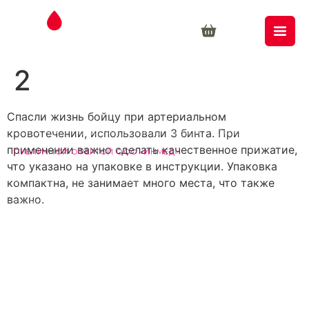
2
Спасли жизнь бойцу при артериальном
© 2026 ООО «ИНМЕД». ВСЕ ПРАВА ЗАЩИЩЕНЫ. МАТЕРИАЛЫ
кровотечении, использовали 3 бинта. При
САЙТА НОСЯТ ИНФОРМАЦИОННЫЙ ХАРАКТЕР. УСЛОВИЯ
ПРОДАЖИ ТОВАРОВ ОПРЕДЕЛЯЮТСЯ
применении важно сделать качественное прижатие,
ПУБЛИЧНОЙ ОФЕРТОЙ ООО «ИНМЕД».
что указано на упаковке в инструкции. Упаковка
ВЫПИСКА ИЗ РЕЕСТРА ЛИЦЕНЗИЙ
компактна, не занимает много места, что также
важно.
ПОЛИТИКА КОНФИДЕНЦИАЛЬНОСТИ